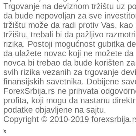
Trgovanje na deviznom tržištu uz p
da bude nepovoljan za sve investit
tržištu može da radi protiv Vas, kao
tržištu, trebali bi da pažljivo razmot
rizika. Postoji mogućnost gubitka dela
da ulažete novac koji ne možete da 
novca bi trebao da bude korišten za
svih rizika vezanih za trgovanje dev
finansijskih savetnika. Dobijene save
ForexSrbija.rs ne prihvata odgovornos
profita, koji mogu da nastanu direktno
podatke objavljene na sajtu.
Copyright © 2010-2019 forexsrbija.r
fx