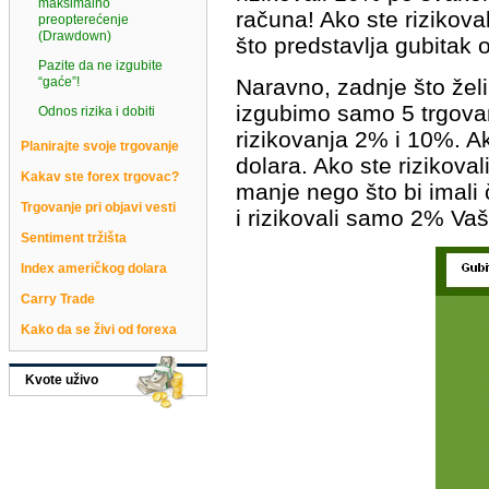
maksimalno
računa! Ako ste rizikova
preopterećenje
(Drawdown)
što predstavlja gubitak 
Pazite da ne izgubite
“gaće”!
Naravno, zadnje što želim
izgubimo samo 5 trgovan
Odnos rizika i dobiti
rizikovanja 2% i 10%. Ako
Planirajte svoje trgovanje
dolara. Ako ste rizikova
Kakav ste forex trgovac?
manje nego što bi imali 
Trgovanje pri objavi vesti
i rizikovali samo 2% Va
Sentiment tržišta
Index američkog dolara
Carry Trade
Kako da se živi od forexa
Kvote uživo