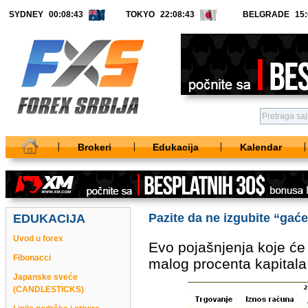
SYDNEY
TOKYO
BELGRADE
Brokeri
Edukacija
Kalendar
Pazite da ne izgubite “gaće
EDUKACIJA
Uvod u forex
Evo pojašnjenja koje će
Fibonacci
malog procenta kapitala
Japanske sveće
(CANDLESTICKS)