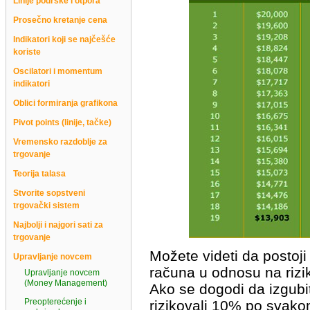
Linije podrške i otpora
Prosečno kretanje cena
Indikatori koji se najčešće
koriste
Oscilatori i momentum
indikatori
Oblici formiranja grafikona
Pivot points (linije, tačke)
Vremensko razdoblje za
trgovanje
Teorija talasa
Stvorite sopstveni
trgovački sistem
Najbolji i najgori sati za
trgovanje
Možete videti da postoji
Upravljanje novcem
računa u odnosu na riz
Upravljanje novcem
(Money Management)
Ako se dogodi da izgubi
Preopterećenje i
rizikovali 10% po svako