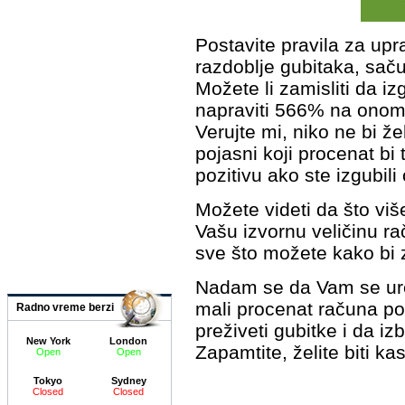
Postavite pravila za upr
razdoblje gubitaka, saču
Možete li zamisliti da i
napraviti 566% na onom š
Verujte mi, niko ne bi 
pojasni koji procenat bi 
pozitivu ako ste izgubil
Možete videti da što više
Vašu izvornu veličinu ra
sve što možete kako bi za
Nadam se da Vam se urez
mali procenat računa p
Radno vreme berzi
preživeti gubitke i da i
New York
London
Zapamtite, želite biti ka
Open
Open
Tokyo
Sydney
Closed
Closed