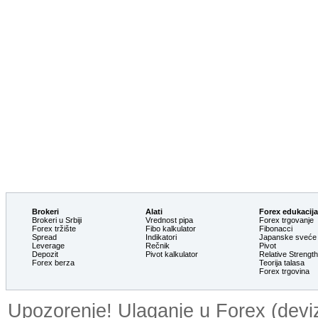
Brokeri
Alati
Forex edukacija
Brokeri u Srbiji
Vrednost pipa
Forex trgovanje
Forex tržište
Fibo kalkulator
Fibonacci
Spread
Indikatori
Japanske sveće
Leverage
Rečnik
Pivot
Depozit
Pivot kalkulator
Relative Strengt
Forex berza
Teorija talasa
Forex trgovina
Upozorenje! Ulaganje u Forex (devizn